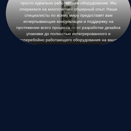
просто идеально работающее оборудование. Мы
опираемся на многолетний обширный опыт. Наши
специалисты по всему миру предоставят вам
исчерпывающие консультации и поддержку на
протяжении всего процесса — от разработки дизайна
упаковки до полностью интегрированного и
бесперебойно работающего оборудования на вашем
предприятии.