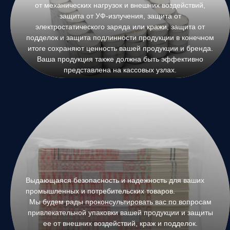
от механических нагрузок и внешних воздействий,
защита от УФ-излучения, защита от
электростатического заряда или кражи, защита от
подделок и защита подлинности продукции в конечном
итоге сохраняют ценность вашей продукции и бренда.
Ваша продукция также должна быть эффективно
представлена на кассовых узлах.
Выдающаяся безопасность и надежность для ваших
промышленных и потребительских товаров.
Мы будем рады проконсультировать вас по вопросам
привлекательной упаковки вашей продукции и защиты
ее от внешних воздействий, краж и подделок.