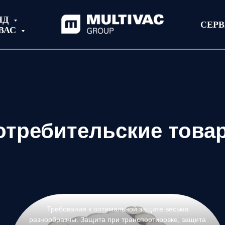
ЯД
СЕР
ВАС
отребительские това
Требования к оптимальной защите весьма
разнообразны. Защита при транспортировке, защита