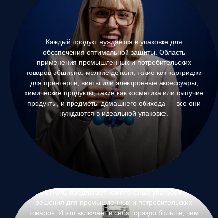
Каждый продукт нуждается в упаковке для
обеспечения оптимальной защиты. Область
применения промышленных и потребительских
товаров обширна: мелкие детали, такие как картриджи
для принтеров, винты или электронные аксессуары,
химические продукты, такие как косметика или сыпучие
продукты, и предметы домашнего обихода — все они
нуждаются в идеальной упаковке.
MULTIVAC предлагает комплексные упаковочные
решения для промышленных и потребительских
товаров. И это включает в себя гораздо больше, чем