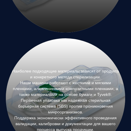
Наиболее подходящие материалы зависят от продукта
и конкретного метода стерилизации.
Наши машины работают с жесткими и мягкими
пленками, алюминиевыми композитными пленками, а
также материалами на основе бумаги и Tyvek®.
Первичная упаковка как надежная стерильная
барьерная система (SBS) против проникновения
микроорганизмов.
Поддержка экономически эффективного проведения
валидации, калибровки и документации для вашего
процесса выпуска продукции.