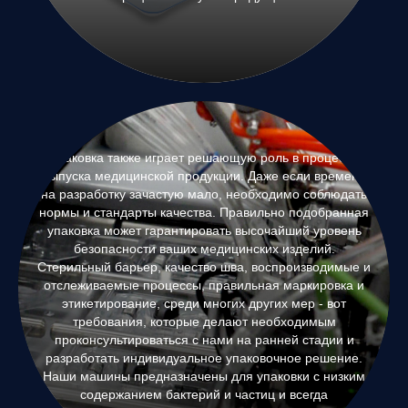
Упаковка также играет решающую роль в процессе
выпуска медицинской продукции. Даже если времени
на разработку зачастую мало, необходимо соблюдать
нормы и стандарты качества. Правильно подобранная
упаковка может гарантировать высочайший уровень
безопасности ваших медицинских изделий.
Стерильный барьер, качество шва, воспроизводимые и
отслеживаемые процессы, правильная маркировка и
этикетирование, среди многих других мер - вот
требования, которые делают необходимым
проконсультироваться с нами на ранней стадии и
разработать индивидуальное упаковочное решение.
Наши машины предназначены для упаковки с низким
содержанием бактерий и частиц и всегда