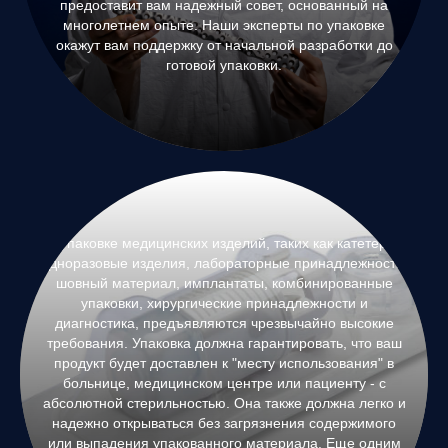
предоставит вам надежный совет, основанный на
многолетнем опыте. Наши эксперты по упаковке
окажут вам поддержку от начальной разработки до
готовой упаковки.
К упаковке медицинских изделий, таких как катетеры,
одноразовые изделия, лабораторные принадлежности,
шовный материал, имплантаты, комбинированные
упаковки, хирургические принадлежности и
диагностика, предъявляются чрезвычайно высокие
требования. Упаковка должна гарантировать, что ваш
продукт будет доставлен к "месту использования" в
больнице, медицинском центре или пациенту - с
абсолютной стерильностью. Она также должна легко и
надежно открываться без загрязнения содержимого
или выпадения упакованного материала. Еще одним